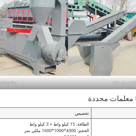
بلاستيك PET
shing line
تخصيص
الطاقة: 15 كيلو واط + 3 كيلو واط
الحجم: 4300*1000*1600 مللي متر