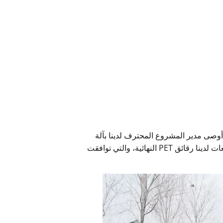
أوصى مدير المشروع المحترف لدينا بآلة
إعادة تدوير البلاستيك PET بسعة 500 كجم/ساعة له. كان العميل راضيًا جدًا عن هذه السعة. كما أظهر له مدير المبيعات لدينا رقائق PET النهائية، والتي توافقت