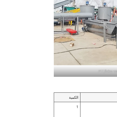
PET flakes wa
الكمية
1