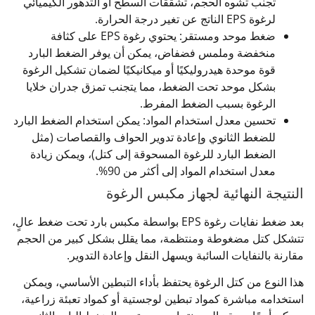
تجنب تشوه الحجم، تشققات السطح أو التدهور الكيميائي
لرغوة EPS الناتج عن تغير درجة الحرارة.
ضغط موحد ومستقر: يحتوي رغوة EPS على كثافة
منخفضة وملمس فضفاض، يمكن أن يوفر الضغط البارد
قوة موحدة هيدروليكيًا أو ميكانيكيًا لضمان تشكيل الرغوة
بشكل موحد تحت الضغط، مما يتجنب تمزق جدران خلايا
الرغوة بسبب الضغط المفرط.
تحسين معدل استخدام المواد: يمكن استخدام الضغط البارد
للضغط الثانوي وإعادة تدوير الحواف والقصاصات (مثل
الضغط البارد للرغوة المسحوقة إلى كتل)، ويمكن زيادة
معدل استخدام المواد إلى أكثر من 90%.
النتيجة النهائية لجهاز مكبس الرغوة
بعد ضغط نفايات رغوة EPS بواسطة مكبس بارد تحت ضغط عالٍ،
تتشكل كتل مضغوطة ومنتظمة، مما يقلل بشكل كبير من الحجم
مقارنة بالنفايات السائبة ويسهل النقل وإعادة التدوير.
هذا النوع من كتل الرغوة يحتفظ بأداء التبطين الأساسي، ويمكن
استخدامه مباشرة كمواد تبطين لوجستية أو كمواد تعبئة زراعية،