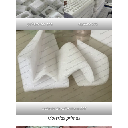
poliestireno EPE
espuma EPE
material de poliestireno EPE
Materias primas