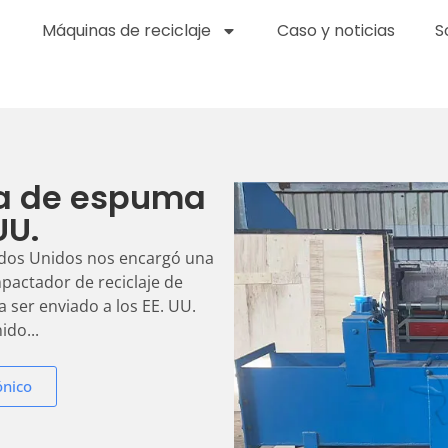
Máquinas de reciclaje
Caso y noticias
S
a de espuma
UU.
tados Unidos nos encargó una
actador de reciclaje de
a ser enviado a los EE. UU.
do...
ónico