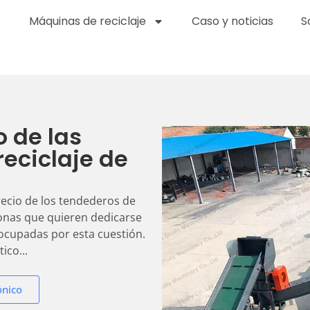
Máquinas de reciclaje
Caso y noticias
S
o de las
reciclaje de
recio de los tendederos de
sonas que quieren dedicarse
reocupadas por esta cuestión.
ico...
ónico