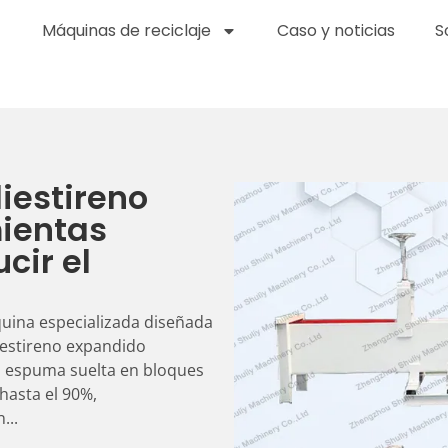
Máquinas de reciclaje
Caso y noticias
S
iestireno
ientas
cir el
a
uina especializada diseñada
iestireno expandido
a espuma suelta en bloques
hasta el 90%,
...