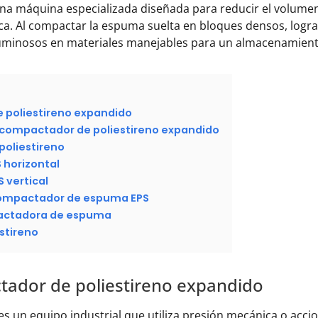
na máquina especializada diseñada para reducir el volumen
a. Al compactar la espuma suelta en bloques densos, logr
minosos en materiales manejables para un almacenamiento, 
 poliestireno expandido
l compactador de poliestireno expandido
poliestireno
horizontal
vertical
 compactador de espuma EPS
pactadora de espuma
stireno
tador de poliestireno expandido
es un equipo industrial que utiliza presión mecánica o acc