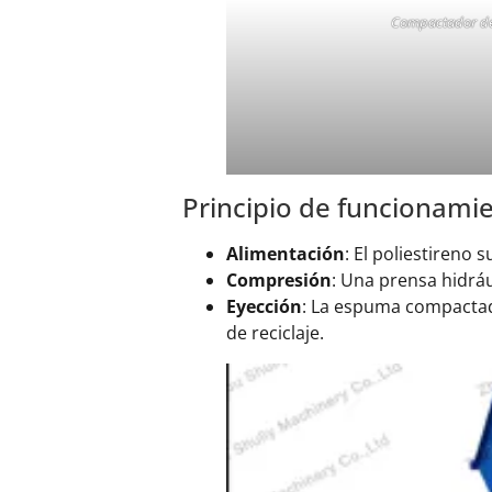
Compactador d
Principio de funcionami
Alimentación
: El poliestireno 
Compresión
: Una prensa hidráu
Eyección
: La espuma compactad
de reciclaje.