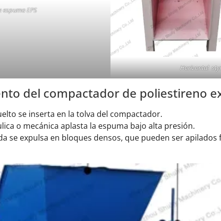
e espuma EPS
Horizontal st
ento del compactador de poliestireno 
suelto se inserta en la tolva del compactador.
lica o mecánica aplasta la espuma bajo alta presión.
a se expulsa en bloques densos, que pueden ser apilados f