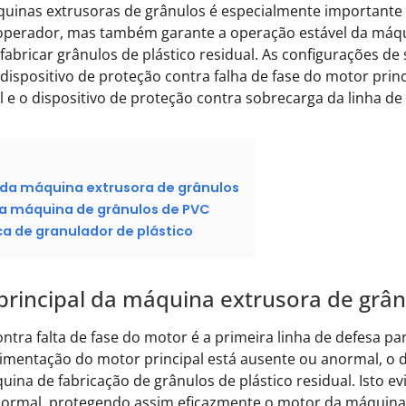
uinas extrusoras de grânulos é especialmente importante 
operador, mas também garante a operação estável da máqui
 fabricar grânulos de plástico residual. As configurações 
dispositivo de proteção contra falha de fase do motor princ
e o dispositivo de proteção contra sobrecarga da linha de c
l da máquina extrusora de grânulos
da máquina de grânulos de PVC
ica de granulador de plástico
principal da máquina extrusora de grâ
contra falta de fase do motor é a primeira linha de defesa 
imentação do motor principal está ausente ou anormal, o di
na de fabricação de grânulos de plástico residual. Isto ev
normal, protegendo assim eficazmente o motor da máquina 