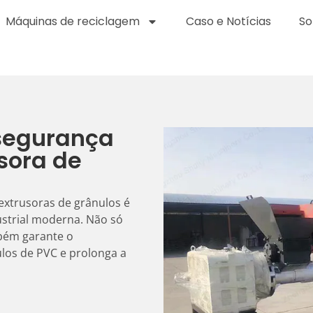
Máquinas de reciclagem
Caso e Notícias
So
 segurança
sora de
extrusoras de grânulos é
strial moderna. Não só
bém garante o
los de PVC e prolonga a