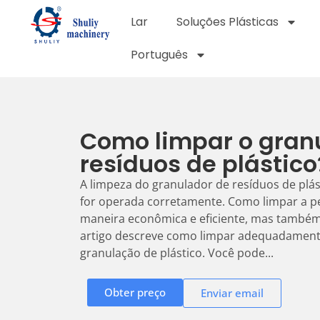
Lar
Soluções Plásticas
Português
Como limpar o gran
resíduos de plástico
A limpeza do granulador de resíduos de plá
for operada corretamente. Como limpar a pe
maneira econômica e eficiente, mas também e
artigo descreve como limpar adequadamen
granulação de plástico. Você pode...
Obter preço
Enviar email