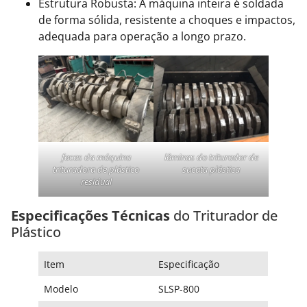
Estrutura Robusta: A máquina inteira é soldada
de forma sólida, resistente a choques e impactos,
adequada para operação a longo prazo.
facas da máquina
lâminas do triturador de
trituradora de plástico
sucata plástica
residual
Especificações Técnicas
do Triturador de
Plástico
Item
Especificação
Modelo
SLSP-800