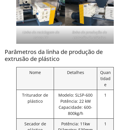
Linha de reciclagem de
linha de produção de
sacos PP
extrusão de plástico
Parâmetros da linha de produção de
extrusão de plástico
Nome
Detalhes
Quan
tidad
e
Triturador de
Modelo: SLSP-600
1
plástico
Potência: 22 kW
Capacidade: 600-
800kg/h
Secador de
Potência: 11kw
1
plástico
Diâmetro: 530mm