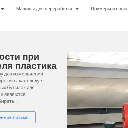
Машины для переработки
Примеры и ново
ости при
еля пластика
у для измельчения
росить, как следует
вых бутылок для
не являются
ирать...
онное письмо