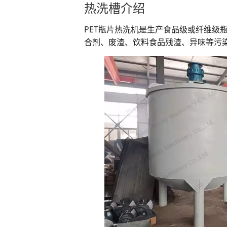
热洗槽介绍
PET瓶片热洗机是生产食品级或纤维级瓶
合剂、废渣、饮料食品残渣、异味等污