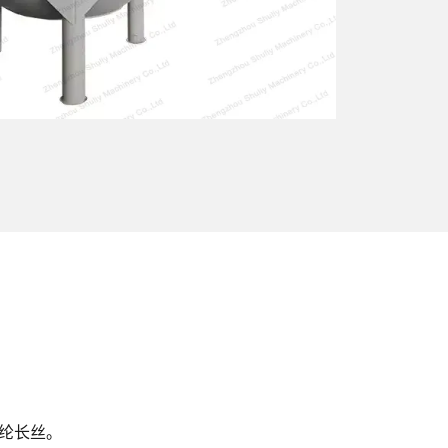
涤纶长丝。