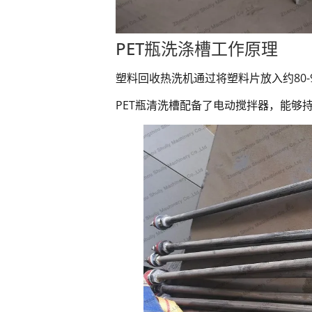
PET瓶洗涤槽工作原理
塑料回收热洗机通过将塑料片放入约80
PET瓶清洗槽配备了电动搅拌器，能