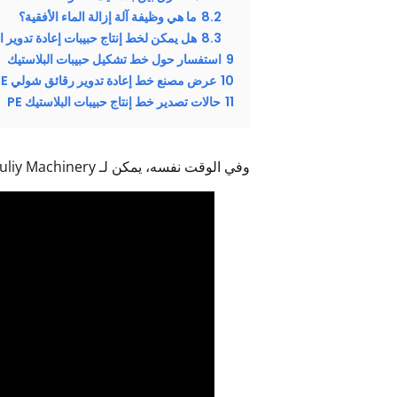
8.2
ما هي وظيفة آلة إزالة الماء الأفقية؟
8.3
هل يمكن لخط إنتاج حبيبات إعادة تدوير ال
9
استفسار حول خط تشكيل حبيبات البلاستيك
10
عرض مصنع خط إعادة تدوير رقائق شولي PP PE
11
حالات تصدير خط إنتاج حبيبات البلاستيك PE
وفي الوقت نفسه، يمكن لـ Shuliy Machinery وضع وتركيب خط إعادة تدوير رقائق PP PE وفقًا لمتطلبات العميل.