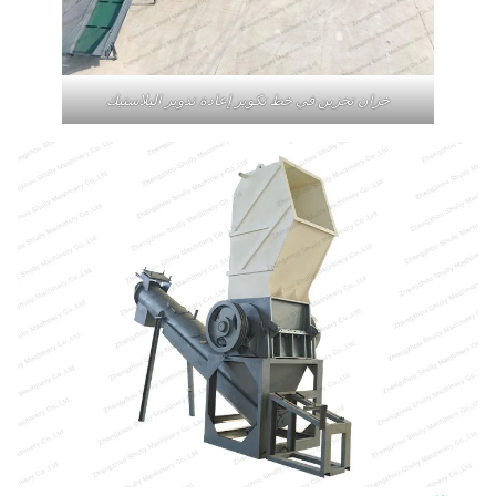
خزان تخزين في خط تكوير إعادة تدوير البلاستيك