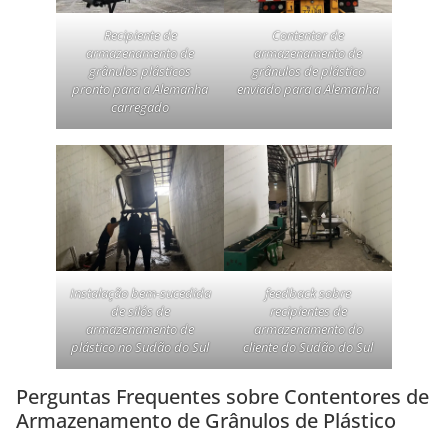
Recipiente de
Contentor de
armazenamento de
armazenamento de
grânulos plásticos
grânulos de plástico
pronto para a Alemanha
enviado para a Alemanha
carregado
Instalação bem-sucedida
feedback sobre
de silós de
recipientes de
armazenamento de
armazenamento do
plástico no Sudão do Sul
cliente do Sudão do Sul
Perguntas Frequentes sobre Contentores de
Armazenamento de Grânulos de Plástico