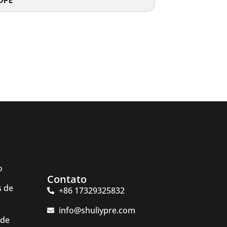
DPE
o
Contato
s de
+86 17329325832
info@shuliypre.com
 de