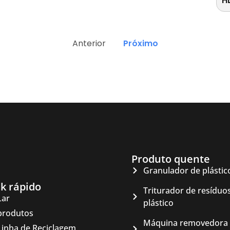
H
Anterior
Próximo
Produto quente
Granulador de plástic
nk rápido
Triturador de resíduo
Lar
plástico
produtos
Máquina removedora
Linha de Reciclagem