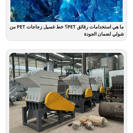
ما هي استخدامات رقائق PET؟ خط غسيل زجاجات PET من
شولي لضمان الجودة