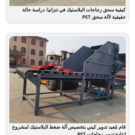
كيفية سحق زجاجات البلاستيك في تنزانيا: دراسة حالة
حقيقية لآلة سحق PET
قام مُعيد تدوير كيني بتخصيص آلة ضغط البلاستيك لمشروع
إعادة تدوير زجاجات PET