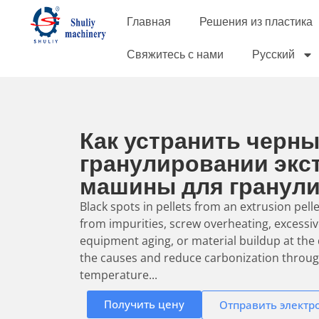
Главная
Решения из пластика
Свяжитесь с нами
Русский
Как устранить черны
гранулировании экс
машины для гранул
Black spots in pellets from an extrusion pel
from impurities, screw overheating, excessi
equipment aging, or material buildup at the 
the causes and reduce carbonization throug
temperature...
Получить цену
Отправить электр