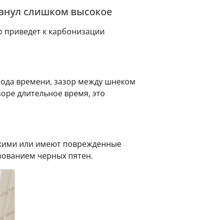
анул слишком высокое
о приведет к карбонизации
иода времени, зазор между шнеком
оре длительное время, это
дкими или имеют поврежденные
зованием черных пятен.