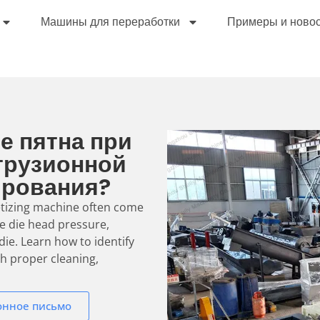
Машины для переработки
Примеры и ново
е пятна при
трузионной
ирования?
letizing machine often come
ve die head pressure,
die. Learn how to identify
h proper cleaning,
онное письмо