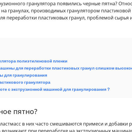
струзионного гранулятора появились черные пятна? Отн
на гранулах, производимых гранулятором пластиковой 
ля переработки пластиковых гранул, проблемой сырья 
улятора полиэтиленовой пленки
ашины для переработки пластиковых гранул слишком высоко
ы для гранулирования
астикового гранулятора
боте с экструзионной машиной для гранулирования？
ное пятно?
ластмасс в них часто смешиваются примеси и добавки р
о возникают при переработке на экструзионных машина