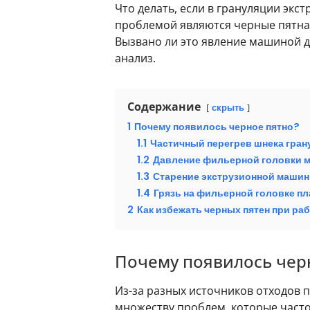
Что делать, если в грануляции эк
проблемой являются черные пятна 
Вызвано ли это явление машиной д
анализ.
Содержание
скрыть
1
Почему появилось черное пятно?
1.1
Частичный перегрев шнека гран
1.2
Давление фильерной головки м
1.3
Старение экструзионной машин
1.4
Грязь на фильерной головке пл
2
Как избежать черных пятен при ра
Почему появилось чер
Из-за разных источников отходов п
множеству проблем, которые част