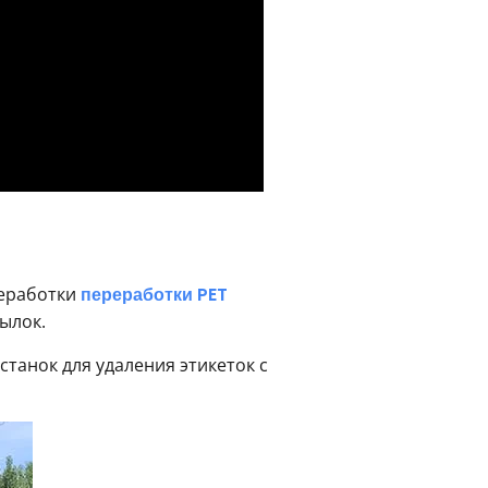
реработки
переработки PET
ылок.
танок для удаления этикеток с