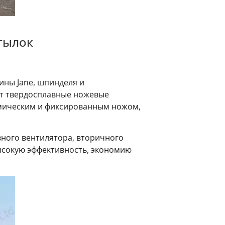
тылок
ины Jane, шпинделя и
уют твердосплавные ножевые
амическим и фиксированным ножом,
вного вентилятора, вторичного
ысокую эффективность, экономию