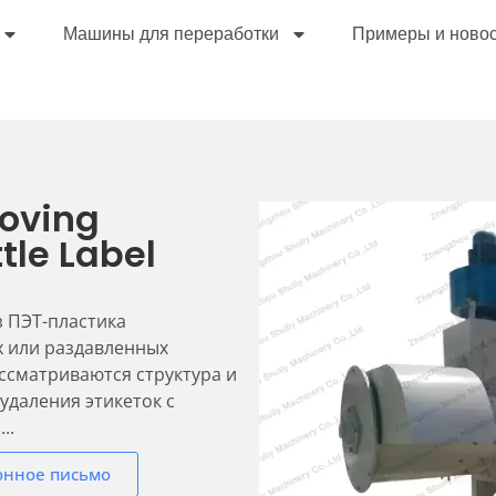
Машины для переработки
Примеры и ново
moving
tle Label
з ПЭТ-пластика
х или раздавленных
ассматриваются структура и
удаления этикеток с
..
онное письмо