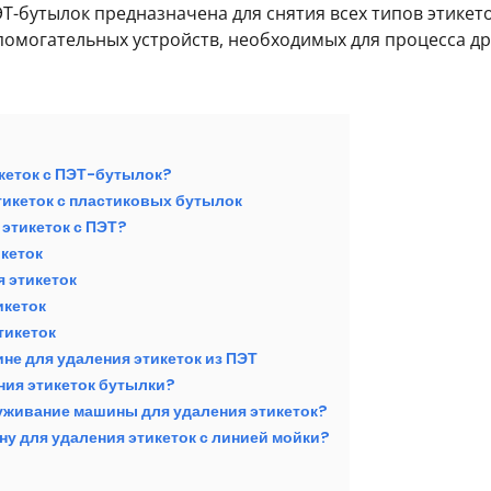
ЭТ-бутылок предназначена для снятия всех типов этикет
спомогательных устройств, необходимых для процесса д
икеток с ПЭТ-бутылок?
тикеток с пластиковых бутылок
 этикеток с ПЭТ?
икеток
 этикеток
икеток
тикеток
не для удаления этикеток из ПЭТ
ния этикеток бутылки?
уживание машины для удаления этикеток?
у для удаления этикеток с линией мойки?