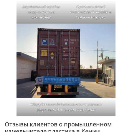
Двухвальный шредер
Промышленный
загружается в
пластиковый шредер в
контейнер
Кению – загрузка
Оборудование для измельчения успешно
загружено для клиента из Кении
Отзывы клиентов о промышленном
измельчителе пластика в Кении