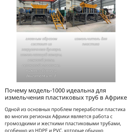
главным образом
измельчитель для
состоит из
пластика
загрузочного бункера,
измельчающей камеры,
ножевой рамы,
сетчатой пластины,
нижнего бункера,
двигателя и т. д.
Почему модель-1000 идеальна для
измельчения пластиковых труб в Африке
Одной из основных проблем переработки пластика
во многих регионах Африки является работа с
громоздкими и жесткими пластиковыми трубами,
особенно из HDPE и PVC, которые обычно