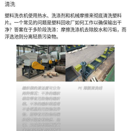
清洗
塑料洗衣机使用热水、洗涤剂和机械摩擦来彻底清洗塑料
片。一个常见的问题是塑料回收厂如何工作以确保输出干
净？答案在于多阶段洗涤：摩擦洗涤机去除胶水和污垢，而
浮选池则分离轻质污染物。
编织袋的清洁度可分为
PE 薄膜清洗线
两种情况：干净的编织
袋和带有污染物的编织
袋。干净的编织袋通常
不含明显的污染物和异
物，而带有污染物的编
织袋可能含有杂质、油
等。对成品有高质量要
求的制造商建议配置更