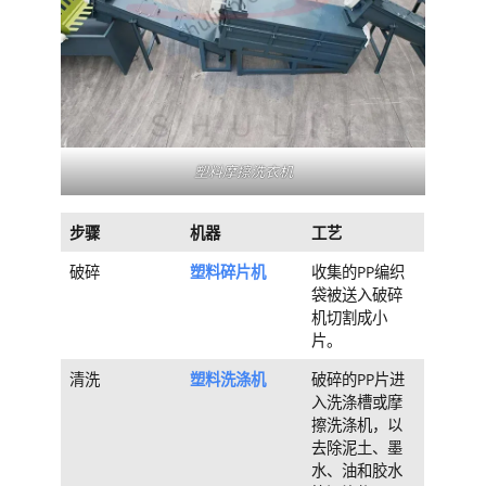
塑料摩擦洗衣机
步骤
机器
工艺
破碎
塑料碎片机
收集的PP编织
袋被送入破碎
机切割成小
片。
清洗
塑料洗涤机
破碎的PP片进
入洗涤槽或摩
擦洗涤机，以
去除泥土、墨
水、油和胶水