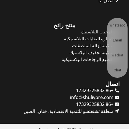
اتصل بنا
منتج رائج
Whatsapp
المحبب البلاستيك
كسارة النفايات البلاستيكية
Email
ماكينة إزالة الملصقات
ماكينة تجفيف البلاستيك
Wechat
تقطيع الزجاجات البلاستيكية
Chat
اتصال
+86 17329325832
info@shuliypre.com
+86 17329325832
منطقة تشنغتشو للتنمية الاقتصادية، خنان، الصين