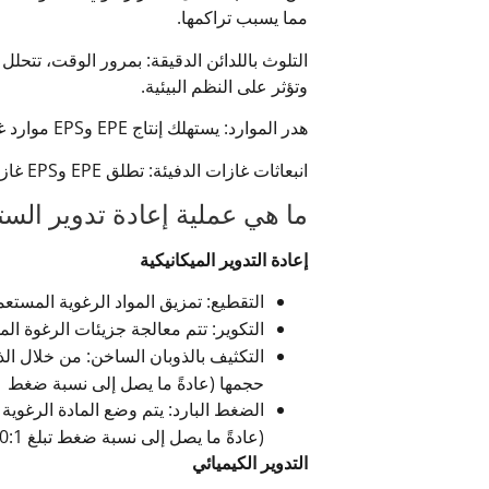
مما يسبب تراكمها.
التلوث باللدائن الدقيقة: بمرور الوقت، تتحل
وتؤثر على النظم البيئية.
هدر الموارد: يستهلك إنتاج EPE وEPS موارد غير متجددة مثل البترول، والذي لا يمكن إعادة تدويره عند التخلص منه، مما يؤدي إلى إهدار الموارد.
انبعاثات غازات الدفيئة: تطلق EPE وEPS غازات دفيئة أثناء الإنتاج والنقل والحرق، مما يساهم في ظاهرة الاحتباس الحراري.
ما هي عملية إعادة تدوير الست
إعادة التدوير الميكانيكية
التقطيع: تمزيق المواد الرغوية المست
التكوير: تتم معالجة جزيئات الرغوة 
التكثيف بالذوبان الساخن: من خلال ال
حجمها (عادةً ما يصل إلى نسبة ضغط 90:1) لسهولة التخزين والنقل.
الضغط البارد: يتم وضع المادة الرغوية
(عادةً ما يصل إلى نسبة ضغط تبلغ 60:1) للمعالجة أو النقل اللاحق.
التدوير الكيميائي