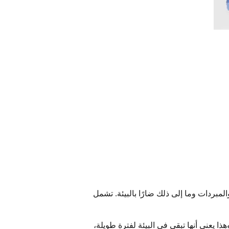
مبردات وما إلى ذلك ضارًا بالبيئة. تشمل
حتى تتحلل. وهذا يعني أنها تبقى في البيئة لفترة طويلة،