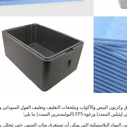
ق وكرتون البيض والأكواب وملحقات التغليف وتغليف الفول السوداني وال
 الصعب التحلل: تعتبر رغاوي EPE وEPS من المواد البلاستيكية التي يمكن أن تستغرق مئات السنين 