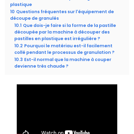
plastique
10
Questions fréquentes sur l'équipement de
découpe de granulés
10.1
Que dois-je faire si la forme de la pastille
découpée par la machine à découper des
pastilles en plastique est irrégulière ?
10.2
Pourquoi le matériau est-il facilement
collé pendant le processus de granulation ?
10.3
Est-il normal que la machine à couper
devienne très chaude ?