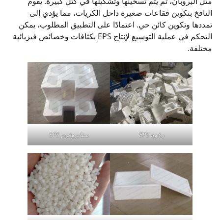
مثل البروبان، ثم يتم تسخينها وتشكيلها في كتل كبيرة. يقوم
النافخ بتكوين فقاعات صغيرة داخل الكريات، مما يؤدي إلى
تمددها وتكوين كائن حي. اعتمادًا على التطبيق المطلوب، يمكن
التحكم في عملية التوسيع لإنتاج EPS بكثافات وخصائص فيزيائية
مختلفة.
رغوة EPS
ستايروفوم EPS