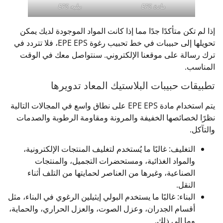
مادة EPS
بيليه EPS
إذا لم تكن متأكدًا جدًا مما إذا كانت المواد الموجودة لديك يمكن
تحويلها إلى حبيبات في خط تحبيب رغوة EPE EPS، فلا تتردد في
ترك رسالة على موقعنا الإلكتروني. سنتواصل معك في الوقت
المناسب.
تطبيقات حبيبات البلاستيك المعاد تدويرها
يتم استخدام مادة EPE EPS على نطاق واسع في المجالات التالية
نظرًا لخصائصها الخفيفة والمرونة ومقاومة الرطوبة والصدمات
والتآكل.
التغليف: غالبًا ما يُستخدم لتغليف المنتجات الإلكترونية،
والمواد الغذائية، ومستحضرات التجميل، والمنتجات
الصناعية، وغيرها من العناصر لحمايتها من التلف أثناء
النقل.
البناء: غالبًا ما يستخدم البولي إيثيلين الرغوي في البناء، مثل
أقسام الجدران، وعزل الصوت، والعزل الحراري، والحماية،
وما إلى ذلك.