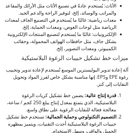
الأثاث: يُستخدم عادةً في تصنيع الأثاث مثل الأرائك والمقاعد
والمراتب والوسائد، إلخ، لتوفير الراحة والدعم الجيد.
معدات رياضية: غالبًا ما يُستخدم في التصنيع الجاف لمعدات
الرياضة مثل لوحات الغوص، ومعدات الحماية، إلخ.
الإلكترونيات: غالبًا ما يُستخدم لتصنيع المنتجات الإلكترونية
بشكل جاف، مثل حافظات الهواتف المحمولة، وحقائب
الكمبيوتر، ومعدات التصوير، إلخ.
ميزات خط تشكيل حبيبات الرغوة البلاستيكية
آلة إعادة تدوير البوليسترين الموسع تُستخدم لإعادة تدوير وتحبيب
رغوة EPE وEPS. إنها مناسبة بشكل خاص لفرز المواد وتحويل
النفايات إلى كنز.
قدرة إنتاج عالية:
يضمن خط تشكيل كريات الرغوة
البلاستيكية، الذي يتمتع بمعدل إنتاج يبلغ 250 كجم / ساعة،
معالجة فعالة للنفايات الرغوية على نطاق واسع.
التصميم التكنولوجي وحماية الجمالية:
تستخدم خط تشكيل
حبيبات الرغوة البلاستيكية أحدث التقنيات، ويتميز بمظهره
الجميل والواقى، وسهل الاستخدام.