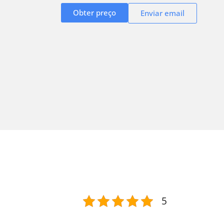
Obter preço
Enviar email
5